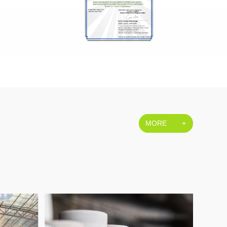
MORE
+