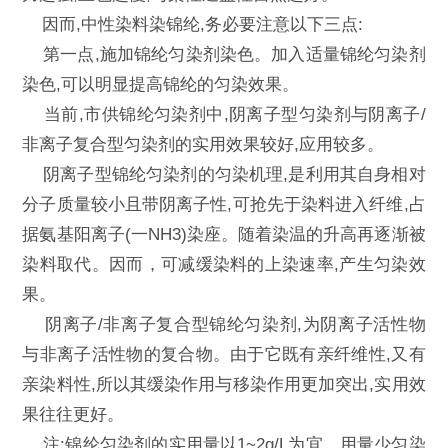
因而,中性染料染锦纶,务必要注意以下三点:
第一点,施加锦纶匀染剂染色。加入适量锦纶匀染剂
染色,可以明显提高锦纶的匀染效果。
当前,市供锦纶匀染剂中,阴离子型匀染剂与阴离子/
非离子复合型匀染剂的实用效果较好,应用较多。
阴离子型锦纶匀染剂的匀染机理,是利用其自身相对
分子质量较小且带阴离子性,可抢先于染料进入纤维,占
据氨基阳离子(一NH3)染座。随着染温的升高再逐渐被
染料取代。因而，可减缓染料的上染速率,产生匀染效
果。
阴离子/非离子复合型锦纶匀染剂,为阴离子活性物
与非离子活性物的复合物。由于它既有亲纤维性,又有
亲染料性,所以其缓染作用与移染作用更加突出,实用效
果往往更好。
注:锦纶匀染剂的实用量以1~2g/L为宜。用量少匀染