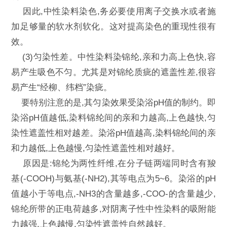
因此,中性染料染色,务必要使用离子交换水或者施
加足够量的软水剂软化。这对提高染色的重现性很有
效。
(3)匀染性差。中性染料染锦纶,亲和力高上色快,容
易产生吸色不匀。尤其是对锦纶质疵的遮盖性差,很容
易产生“经柳、纬档”染疵。
要特别注意的是,其匀染效果受染浴pH值的制约。即
染浴pH值越低,染料锦纶间的亲和力越高,上色越快,匀
染性遮盖性相对越差。染浴pH值越高,染料锦纶间的亲
和力越低,上色越慢,匀染性遮盖性相对越好。
原因是:锦纶为两性纤维,在分子链两端同时含有羧
基(-COOH)与氨基(-NH2),其等电点为5~6。染浴的pH
值越小于等电点,-NH3的含量越多,-COO-的含量越少,
锦纶所带的正电荷越多,对阴离子性中性染料的吸附能
力越强,上色越慢,匀染性遮盖性自然越好。