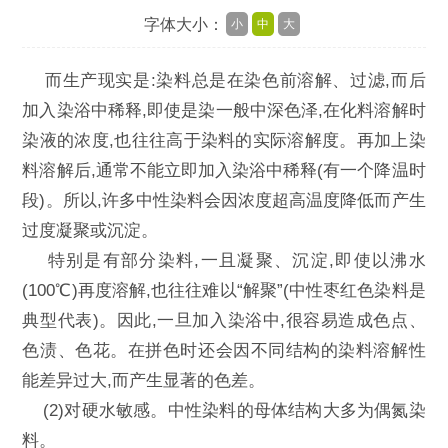
字体大小：
小
中
大
而生产现实是:染料总是在染色前溶解、过滤,而后
加入染浴中稀释,即使是染一般中深色泽,在化料溶解时
染液的浓度,也往往高于染料的实际溶解度。再加上染
料溶解后,通常不能立即加入染浴中稀释(有一个降温时
段)。所以,许多中性染料会因浓度超高温度降低而产生
过度凝聚或沉淀。
特别是有部分染料,一且凝聚、沉淀,即使以沸水
(100℃)再度溶解,也往往难以“解聚”(中性枣红色染料是
典型代表)。因此,一旦加入染浴中,很容易造成色点、
色渍、色花。在拼色时还会因不同结构的染料溶解性
能差异过大,而产生显著的色差。
(2)对硬水敏感。中性染料的母体结构大多为偶氮染
料。