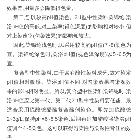
效果差,用量多会降低得色量。
第二点,以较高pH值染色。2:1型中性染料染锦纶,染
浴pH值的高低,对上染率(得色深度)的影响相对较小,但
对上染速率(匀染效果)的影响却较大。
因此,染锦纶浅色时,以采用较高的pH值(7~8)染色为
宜。染锦纶深色时,染浴pH值(视色泽深度)以5~6.5为
宜。
复合型中性染料,由于含有酸性染料成分,故对染浴
pH值相对敏感。染浴pH值不同,对匀染效果与染深效
果的影响相对明显。所以,复合型中性染料染锦纶时,染
浴pH值应比第一代、第二代2:1型中性染料要低些。最
适合采用硫酸铵醋酸复合酸剂染色。即先加硫酸铵
2~3g/L,保持pH=6~6.5染色,后期再追加醋酸将染浴pH
值调至4~5染色。这可以获得匀染性与染深性皆佳的效
果。